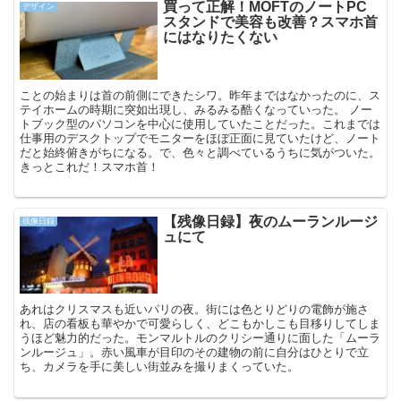
買って正解！MOFTのノートPC
デザイン
スタンドで美容も改善？スマホ首
にはなりたくない
ことの始まりは首の前側にできたシワ。昨年まではなかったのに、ス
テイホームの時期に突如出現し、みるみる酷くなっていった。 ノー
トブック型のパソコンを中心に使用していたことだった。これまでは
仕事用のデスクトップでモニターをほぼ正面に見ていたけど、ノート
だと始終俯きがちになる。で、色々と調べているうちに気がついた。
きっとこれだ！スマホ首！
【残像日録】夜のムーランルージ
残像日録
ュにて
あれはクリスマスも近いパリの夜。街には色とりどりの電飾が施さ
れ、店の看板も華やかで可愛らしく、どこもかしこも目移りしてしま
うほど魅力的だった。モンマルトルのクリシー通りに面した「ムーラ
ンルージュ」。赤い風車が目印のその建物の前に自分はひとりで立
ち、カメラを手に美しい街並みを撮りまくっていた。