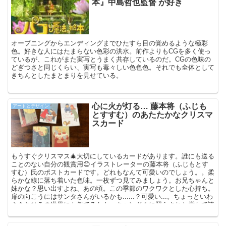
本』中島哲也監督 が好き
オープニングからエンディングまでひたすら目の覚めるような極彩
色。好きな人にはたまらない色彩の洪水。前作よりもCGを多く使っ
ているが、これがまた実写とうまく共存しているのだ。CGの色味の
どぎつさと同じくらい、実写も毒々しい色色色。それでも全体として
きちんとしたまとまりを見せている。
心に火が灯る… 藤本将（ふじも
アートとデザイン
とすすむ）のあたたかなクリスマ
スカード
もうすぐクリスマス🎄大切にしているカードがあります。誰にも送る
ことのない自分の観賞用😊イラストレーターの藤本将（ふじもとす
すむ）氏のポストカードです。どれもなんて可愛いのでしょう。。柔
らかな線に落ち着いた色味。一枚ずつ見てみましょう。お兄ちゃんと
妹かな？思い出すよね、あの頃。この季節のワクワクとした心持ち。
扉の向こうにはサンタさんがいるかも......？可愛い...。ちょっといわ
さきちひろの世界にも似てるかも。キャンドルに照らされた厳かで誇
らしそうな横顔。。ああ、サンタさんというちょっとミステリアスな
存在がいて。。豊かだったな、子ども世界。