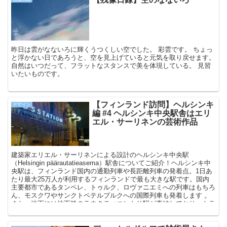
などを扱う屋台が並びます。海風を感じながら屋台で軽く食べ歩きす
るのも楽しい。我々は何も食べなかったけど、「サーモンスープ」や
「トナカイ料理」、「地元のベリー」などがおすすめなんだって😋
昨日は雲がなないろに輝くうつくしい空でした。 彩雲です。 ちょっ
と浮かない日であろうと、空を見上げていると元気を取り戻せます。
自然はいつだって、フラットなスタンスで美を体現している。 見習
いたいものです。
【フィンランド訪問】ヘルシンキ
デザイン
編 #4 ヘルシンキ中央駅舎はエリ
エル・サーリネンの芸術作品
建築家エリエル・サーリネンによる設計のヘルシンキ中央駅
（Helsingin päärautatieasema）駅舎についてご紹介！ヘルシンキ中
央駅は、フィンランド国内の通勤列車や長距離列車の発着点。1日あ
たり最大25万人が利用するフィンランドで最も大きな駅です。国内
主要都市であるタンペレ、トゥルク、ロヴァニエミへの列車はもちろ
ん、モスクワやサンクトペテルブルクへの国際列車も発着します 。
また、地下には地下鉄のラウタティエントリ駅が直結しており、トラ
ムやバスの停留所も駅前に位置しています。ヘルシンキ・ヴァンター
国際空港とのアクセスも良好です！