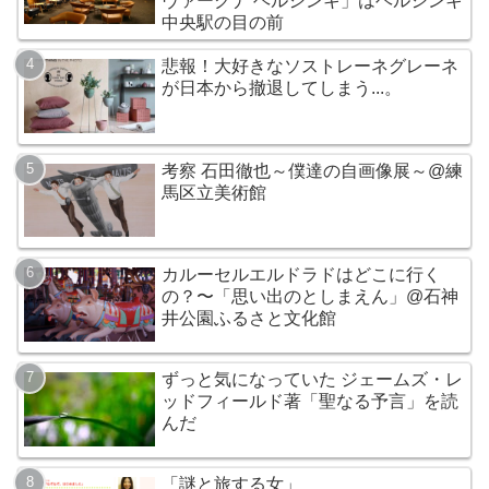
ヴァークナ ヘルシンキ」はヘルシンキ
中央駅の目の前
悲報！大好きなソストレーネグレーネ
が日本から撤退してしまう...。
考察 石田徹也～僕達の自画像展～@練
馬区立美術館
カルーセルエルドラドはどこに行く
の？〜「思い出のとしまえん」@石神
井公園ふるさと文化館
ずっと気になっていた ジェームズ・レ
ッドフィールド著「聖なる予言」を読
んだ
「謎と旅する女」