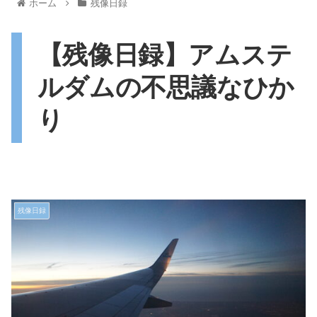
ホーム
残像日録
【残像日録】アムステ
ルダムの不思議なひか
り
残像日録