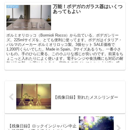
万能！ボデガのガラス器はいくつ
デザイン
あってもよい
ボルミオリロッコ（Bormioli Rocco）から出ている、ボデガシリー
ズ。225mlサイズを、とても便利に使ってます。ボデガはイタリア・
パルマのメーカー ボルミオリロッコ製。3個セット SALE価格で
1,200円くらいでした。Made in Spain。3サイズあるうち、一番小さ
いもの。手のひらに乗る、この小ぶりな感じが良いのです。前菜をち
ょこっと入れたりによく使います。電子レンジや食洗機にも対応の耐
熱ガラス製。お茶はもちろん、家飲みのワインにもちょうど良い感
じ。ちょっとしたおやつの時も気軽に使えます。お花だって入れちゃ
うよ。ムースやゼリー、プリンなどデザートにもよいですね。ホーム
パーティでフィンガーフードなどを入れるのも楽しい。
【残像日録】割れたメスシリンダー
【残像日録】ロックインジャパン中止