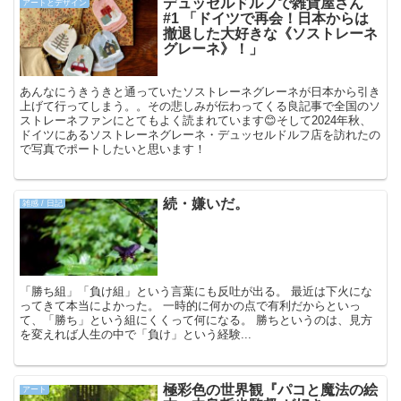
デュッセルドルフで雑貨屋さん
アートとデザイン
#1 「ドイツで再会！日本からは
撤退した大好きな《ソストレーネ
グレーネ》！」
あんなにうきうきと通っていたソストレーネグレーネが日本から引き
上げて行ってしまう。。その悲しみが伝わってくる良記事で全国のソ
ストレーネファンにとてもよく読まれています😊そして2024年秋、
ドイツにあるソストレーネグレーネ・デュッセルドルフ店を訪れたの
で写真でポートしたいと思います！
続・嫌いだ。
雑感 / 日記
「勝ち組」「負け組」という言葉にも反吐が出る。 最近は下火にな
ってきて本当によかった。 一時的に何かの点で有利だからといっ
て、「勝ち」という組にくくって何になる。 勝ちというのは、見方
を変えれば人生の中で「負け」という経験...
極彩色の世界観『パコと魔法の絵
アート