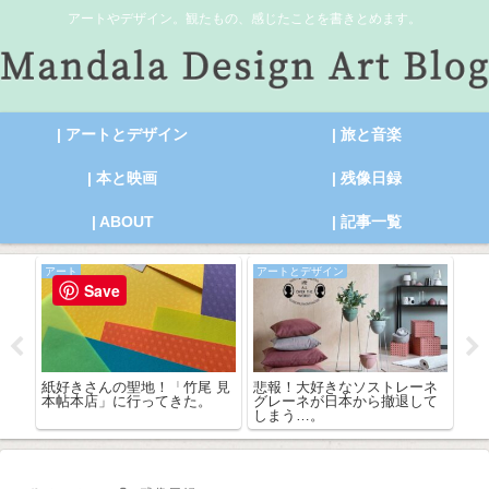
アートやデザイン。観たもの、感じたことを書きとめます。
| アートとデザイン
| 旅と音楽
| 本と映画
| 残像日録
| ABOUT
| 記事一覧
アート
アートとデザイン
デ
Save
ルシ
紙好きさんの聖地！「竹尾 見
悲報！大好きなソストレーネ
【
は繁
本帖本店」に行ってきた。
グレーネが日本から撤退して
ンキ
寂の
しまう…。
術