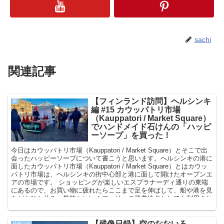
sachi
関連記事
【フィンランド訪問】ヘルシンキ
旅
編 #15 カウッパトリ市場
（Kauppatori / Market Square）
でハンドメイド石けんの「ハッピ
ーソープ」を買った！
今日はカウッパトリ市場（Kauppatori / Market Square）とそこで出
会ったハッピーソープについて書こうと思います。ヘルシンキの港に
面したカウッパトリ市場（Kauppatori / Market Square）とはカウッ
パトリ市場は、ヘルシンキの街中心部と港に面して開けたオープンエ
アの市場です。 ショッピングが楽しいエスプラナーディ通りの東端
にあるので、お買い物に疲れたらここまで足を伸ばして、船や港を見
ながらひと休み。気持ちいい！フェリーの発着地点としても利用され
ており、夏場はスオメンリンナ島（Suomenlinna）など島へのボート
がここから出ます。右側に停泊しているのがフェリー。カモメもたく
さん飛んでました。食べ物、果物・野菜、ハンドクラフト品、土産物
【残像日録】空のなないろ
残像日録