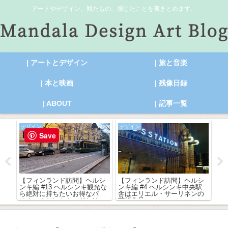
アートやデザイン。観たもの、感じたことを書きとめます。
| アートとデザイン
| 旅と音楽
| 本と映画
| 残像日録
| ABOUT
| 記事一覧
デザイン
デザイン
ア
Save
ルシ
【フィンランド訪問】ヘルシ
【フィンランド訪問】ヘルシ
【
代美
ンキ編 #13 ヘルシンキ観光な
ンキ編 #4 ヘルシンキ中央駅
ン
た！
ら絶対に持ちたいお得なパ
舎はエリエル・サーリネンの
館
ス！ヘルシンキカードとは
芸術作品
R
ト