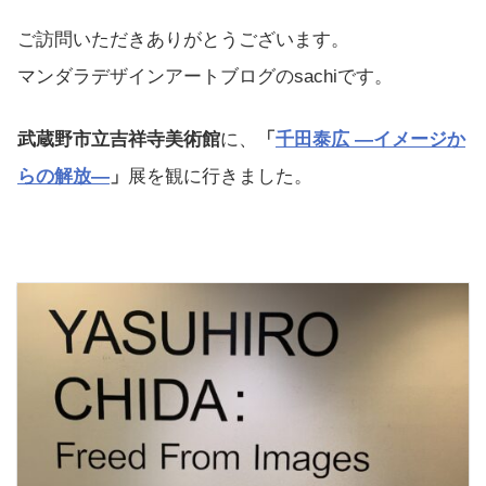
ご訪問いただきありがとうございます。
マンダラデザインアートブログのsachiです。
武蔵野市立吉祥寺美術館
に、
「
千田泰広 ―イメージか
らの解放―
」
展を観に行きました。