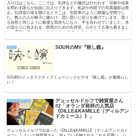
入り口はこちら。ここでは、礼拝などの儀式は行われず、宗教や信条
を問わず誰もが自由に出入りできます。私語や内部での写真撮影は禁
止。礼拝堂の扉を開けるとそこは、別世界のように静謐な空間でし
た。数人の人が椅子に腰かけ、思い思いに祈りを捧げています。我々
も自然と同じように敬虔な気持ちになり、手を合わせていました。木
の温もりに包まれる、瞑想のための礼拝堂。心がとても落ち着きまし
た。滞在していた「オリジナル ソコス ホテル ヴァークナ ヘルシン
キ」の窓からも見えました。
SOURのMV『映し鏡』
アート
SOURのインタラクティブミュージックビデオ『映し鏡』が素晴らし
い！
デュッセルドルフで雑貨屋さん
アートとデザイン
#2「オランダ発祥の人気店
《DILLE&KAMILLE（ディルアン
ドカミーユ）》」
デュッセルドルフで出会った《DILLE&KAMILLE（ディルアンドカミ
ーユ） 》という雑貨屋さん。並んでいる物どれもこれも可愛い。ハ