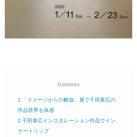
Contents
1
「イメージからの解放」展で千田泰広の
作品世界を体感
2
千田泰広インスタレーション作品でイン
ナートリップ