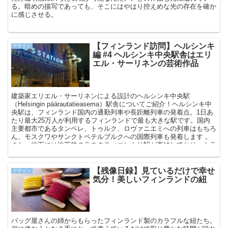
る。暗めの描写であっても、そこにはやはり控えめな光の存在を確か
に感じさせる。
【フィンランド訪問】ヘルシンキ
デザイン
編 #4 ヘルシンキ中央駅舎はエリ
エル・サーリネンの芸術作品
建築家エリエル・サーリネンによる設計のヘルシンキ中央駅
（Helsingin päärautatieasema）駅舎についてご紹介！ヘルシンキ中
央駅は、フィンランド国内の通勤列車や長距離列車の発着点。1日あ
たり最大25万人が利用するフィンランドで最も大きな駅です。国内
主要都市であるタンペレ、トゥルク、ロヴァニエミへの列車はもちろ
ん、モスクワやサンクトペテルブルクへの国際列車も発着します 。
また、地下には地下鉄のラウタティエントリ駅が直結しており、トラ
ムやバスの停留所も駅前に位置しています。ヘルシンキ・ヴァンター
国際空港とのアクセスも良好です！
【残像日録】見ているだけで幸せ
デザイン
気分！美しいフィンランドの紐
バッグ屋さんの姉からもらったフィンランド製のカラフルな紐たち。