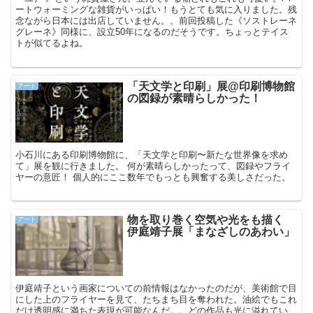
ートウォーミングな雑貨がいっぱい！もうとても気に入りました。残
念ながら日本には出店していません。。前回投稿した《ソストレーネ
グレーネ》同様に、設立50年になるのだそうです。ちょっとテイス
トが似てるよね。
「天文学と印刷」展@印刷博物館
アート
の図録が素晴らしかった！
小石川にある印刷博物館に、「天文学と印刷〜新たな世界像を求め
て」展を観に行きました。 何が素晴らしかったって、図録やフライ
ヤーの意匠！ 個人的にここ数年でもっとも興奮する美しさだった。
物を取り巻く空気や光をも描く
アート
伊庭靖子展「まなざしのあわい」
伊庭靖子という画家についての前情報はなかったのだが、美術館で目
にした上のフライヤーを見て、たちまち目を奪われた。油絵でもこれ
だけ透明感に満ちた表現が可能なんだ。。どの作品も光に溢れてい