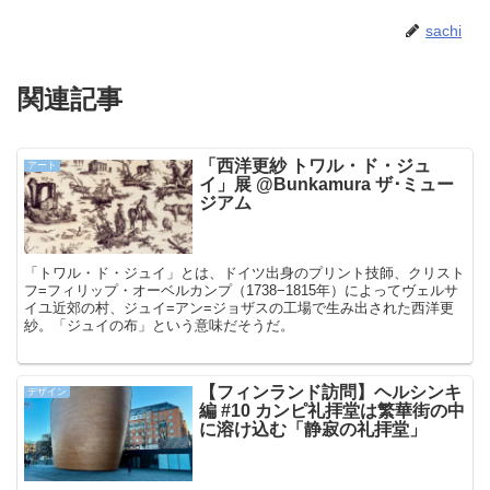
sachi
関連記事
「西洋更紗 トワル・ド・ジュ
アート
イ」展 @Bunkamura ザ･ミュー
ジアム
「トワル・ド・ジュイ」とは、ドイツ出身のプリント技師、クリスト
フ=フィリップ・オーベルカンプ（1738−1815年）によってヴェルサ
イユ近郊の村、ジュイ=アン=ジョザスの工場で生み出された西洋更
紗。「ジュイの布」という意味だそうだ。
【フィンランド訪問】ヘルシンキ
デザイン
編 #10 カンピ礼拝堂は繁華街の中
に溶け込む「静寂の礼拝堂」