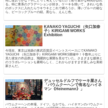
何に使おうかな？手にとって考えているだけで彩り豊かな時間が訪れ
る。特に青系のグラデーションが好き。ケーキを焼いて、きれいな色
のボックスに入れたらウキウキとこれで縛ろうか。薄いブルーの箱な
ら、ピーコックブルーの紐。黒なら、えんじ色。
KANAKO YAGUCHI （矢口加奈
アート
子）KIRIGAMI WORKS
Exhibition
今現在、東京は池袋の東武百貨店イベントスペースにてKANAKO
YAGUCHI （矢口加奈子）KIRIGAMI WORKS開催中！十数年ぶりに
見た彼女の作品群は、飛躍的な展開を見せていた。さまざまな媒体と
のコラボレーションも素晴らしく、これからがますます楽しみな美術
家さんだ。
デュッセルドルフでケーキ屋さん
アートとデザイン
「バウムクーヘンで有名なハイネ
マン《Heinemann》」
バウムクーヘンの本場、ドイツ。なかでも、ハイネマンのバウムクー